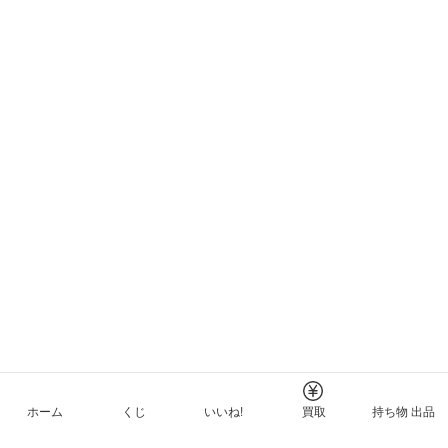
ホーム
くじ
いいね!
買取
持ち物 出品