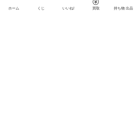
ホーム
くじ
いいね!
買取
持ち物 出品
メルカリNFTについて
ヘルプとガイド
プライバシーと利用規約
© Mercari, Inc.