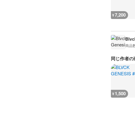
7,200
¥
Blvc
商品
同じ作者の
1,500
¥