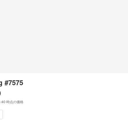
g #7575
0
4:40
時点の価格