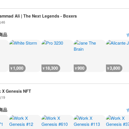
mmad Ali | The Next Legends - Boxers
数
46
商品
1,000
18,300
900
3,800
¥
¥
¥
¥
 X Genesis NFT
数
19
商品