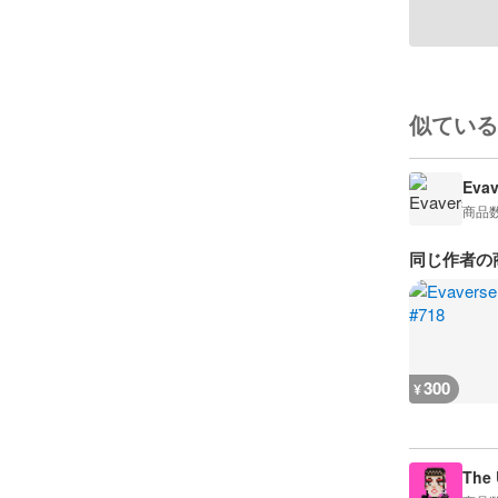
似ている
Evav
商品
同じ作者の
300
¥
The 