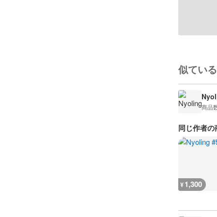
似ている
Nyol
商品
同じ作者の
1,300
¥