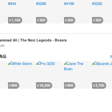
1,100
300
300
300
¥
¥
¥
¥
mmad Ali | The Next Legends - Boxers
数
46
商品
900
18,200
900
3,700
¥
¥
¥
¥