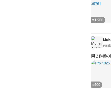
1,200
¥
Muha
商品
同じ作者の
900
¥