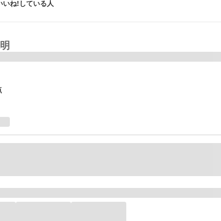
いいね!している人
明
点