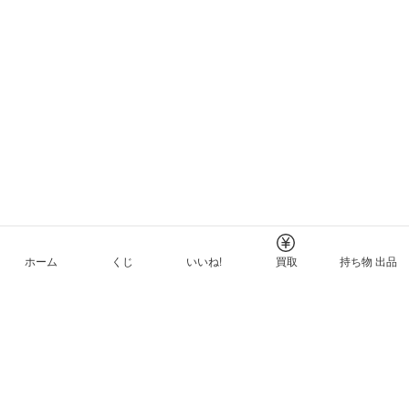
ホーム
くじ
いいね!
買取
持ち物 出品
メルカリNFTについて