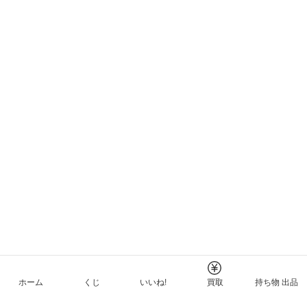
ホーム
くじ
いいね!
買取
持ち物 出品