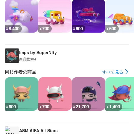
8,400
700
600
600
¥
¥
¥
¥
Imps by SuperNfty
商品数
304
同じ作者の商品
すべて見る
600
700
21,700
1,400
¥
¥
¥
¥
ASM AIFA All-Stars