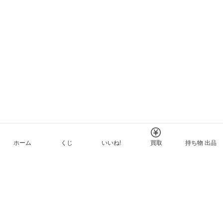
ホーム
くじ
いいね!
買取
持ち物 出品
メルカリNFTについて