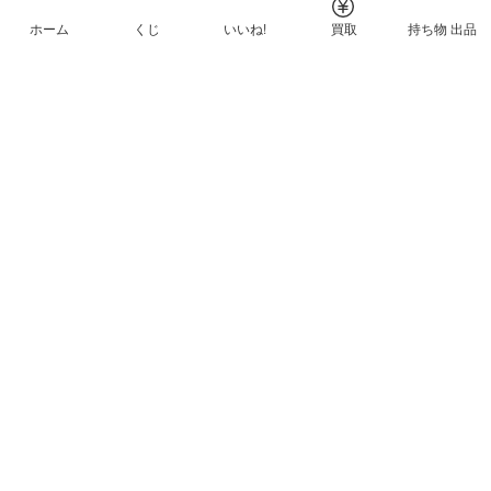
ホーム
くじ
いいね!
買取
持ち物 出品
メルカリNFTについて
ヘルプとガイド
プライバシーと利用規約
© Mercari, Inc.