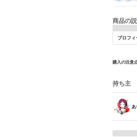
商品の説
プロフィ
購入の注意
持ち主
あ