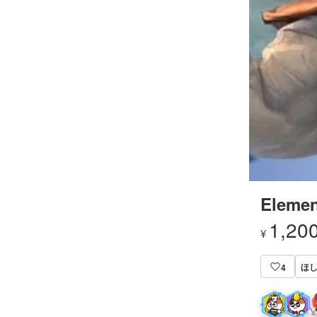
Elemen
1,20
¥
ほ
4