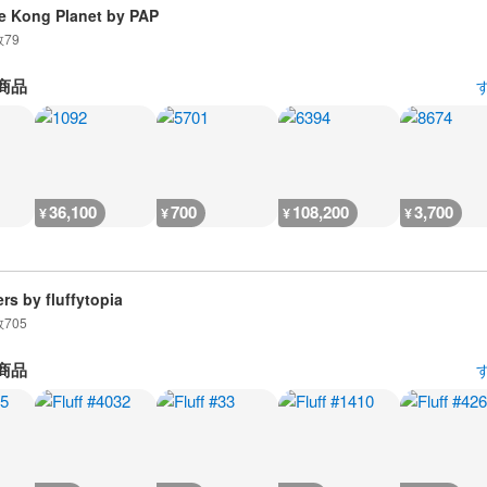
e Kong Planet by PAP
数
79
商品
36,100
700
108,200
3,700
¥
¥
¥
¥
ers by fluffytopia
数
705
商品