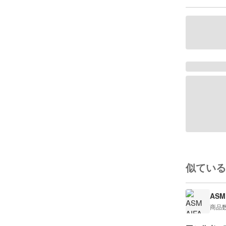
似ている
ASM 
商品