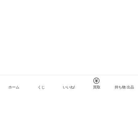
ホーム
くじ
いいね!
買取
持ち物 出品
メルカリNFTについて
ヘルプとガイド