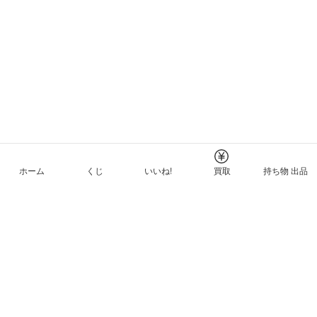
ホーム
くじ
いいね!
買取
持ち物 出品
メルカリNFTについて
ヘルプとガイド