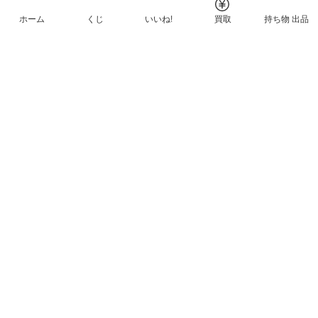
ホーム
くじ
いいね!
買取
持ち物 出品
メルカリNFTについて
ヘルプとガイド
プライバシーと利用規約
© Mercari, Inc.