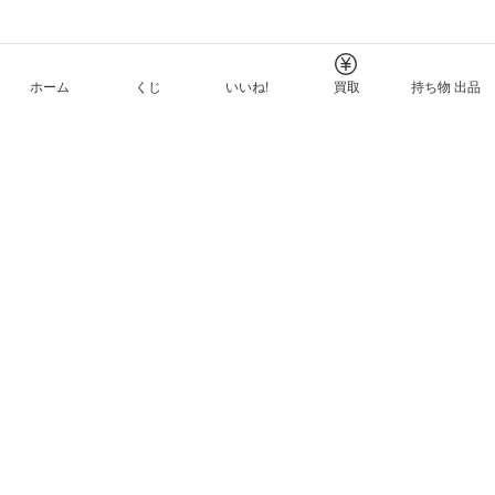
ホーム
くじ
いいね!
買取
持ち物 出品
メルカリNFTについて
ヘルプとガイド
プライバシーと利用規約
© Mercari, Inc.