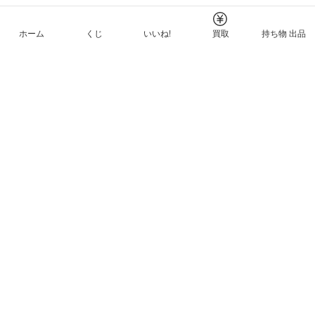
ホーム
くじ
いいね!
買取
持ち物 出品
メルカリNFTについて
ヘルプとガイド
プライバシーと利用規約
© Mercari, Inc.