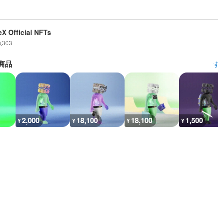
X Official NFTs
数
303
商品
2,000
18,100
18,100
1,500
¥
¥
¥
¥