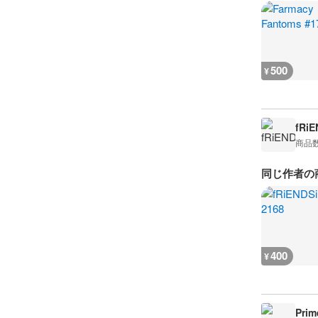
500
¥
fRiE
商品
同じ作者の
400
¥
Prim