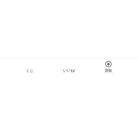
くじ
いいね!
買取
Tについて
イド