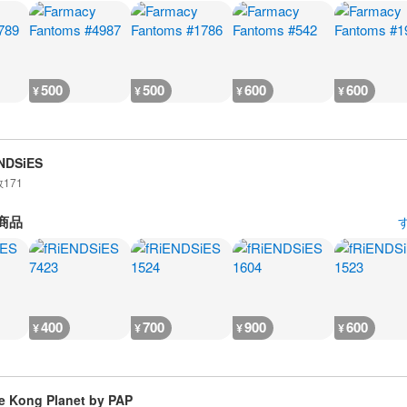
500
500
600
600
¥
¥
¥
¥
NDSiES
数
171
商品
400
700
900
600
¥
¥
¥
¥
e Kong Planet by PAP