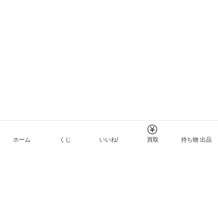
ホーム
くじ
いいね!
買取
持ち物 出品
メルカリNFTについて