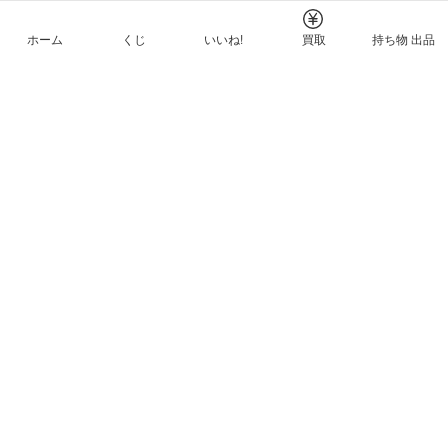
ホーム
くじ
いいね!
買取
持ち物 出品
メルカリNFTについて
ヘルプとガイド
プライバシーと利用規約
© Mercari, Inc.