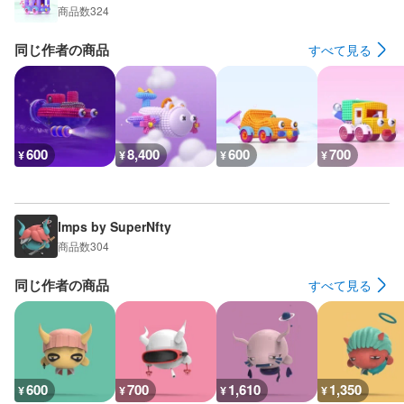
商品数
324
同じ作者の商品
すべて見る
600
8,400
600
700
¥
¥
¥
¥
Imps by SuperNfty
商品数
304
同じ作者の商品
すべて見る
600
700
1,610
1,350
¥
¥
¥
¥