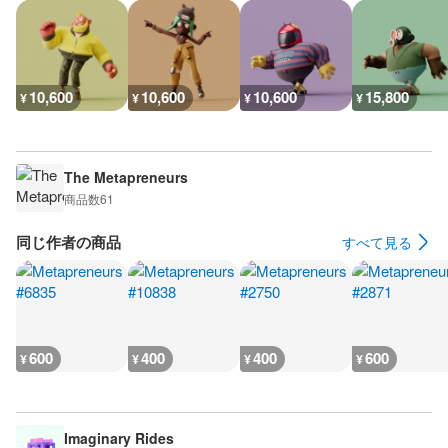
10,600
10,600
10,600
15,800
¥
¥
¥
¥
The Metapreneurs
商品数
61
同じ作者の商品
すべて見る
600
400
400
600
¥
¥
¥
¥
Imaginary Rides