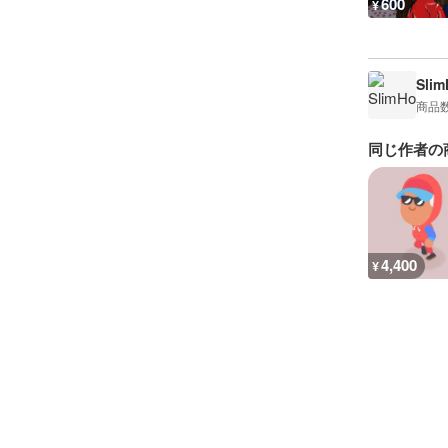
600
¥
Sli
商品
同じ作者の
4,400
¥