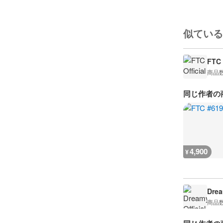
似ている
FTC 
商品
同じ作者の
4,900
¥
Drea
商品