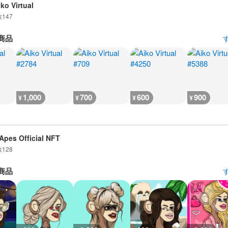
iko Virtual
数
147
商品
1,000
700
600
900
¥
¥
¥
¥
Apes Official NFT
数
128
商品