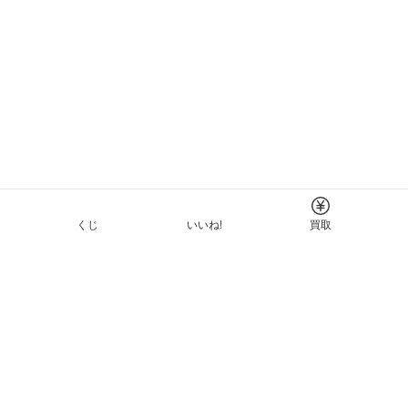
くじ
いいね!
買取
Tについて
イド