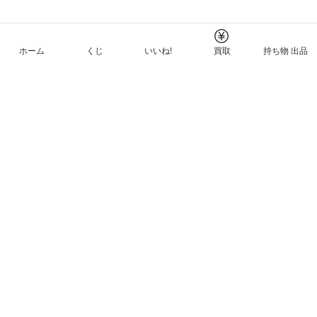
ホーム
くじ
いいね!
買取
持ち物 出品
メルカリNFTについて
ヘルプとガイド
プライバシーと利用規約
© Mercari, Inc.