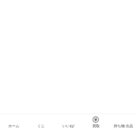
ホーム
くじ
いいね!
買取
持ち物 出品