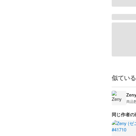
似ている
Zen
商品
同じ作者の