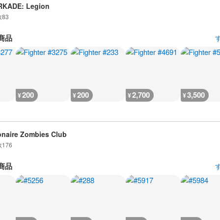
RKADE: Legion
数
83
商品
200
200
2,700
3,500
¥
¥
¥
¥
ionaire Zombies Club
数
176
商品