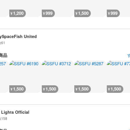
1,200
999
1,500
999
¥
¥
¥
¥
ySpaceFish United
数
61
商品
1,500
1,500
1,500
1,500
¥
¥
¥
¥
 Lights Official
数
158