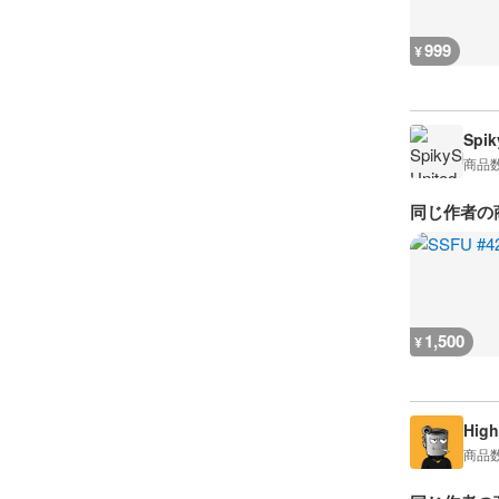
999
¥
Spik
商品
同じ作者の
1,500
¥
High
商品