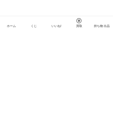
ホーム
くじ
いいね!
買取
持ち物 出品
メルカリNFTについて
ヘルプとガイド
プライバシーと利用規約
© Mercari, Inc.