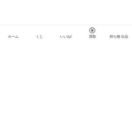
ホーム
くじ
いいね!
買取
持ち物 出品
メルカリNFTについて
ヘルプとガイド
プライバシーと利用規約