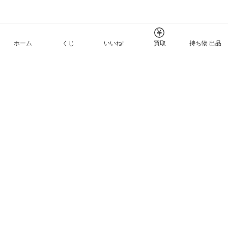
ホーム
くじ
いいね!
買取
持ち物 出品
メルカリNFTについて
ヘルプとガイド
プライバシーと利用規約
© Mercari, Inc.