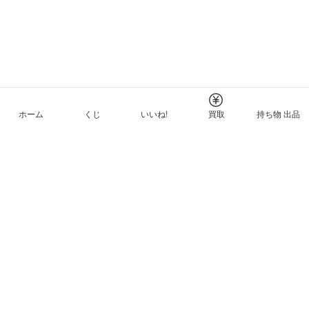
ホーム
くじ
いいね!
買取
持ち物 出品
メルカリNFTについて
ヘルプとガイド
プライバシーと利用規約