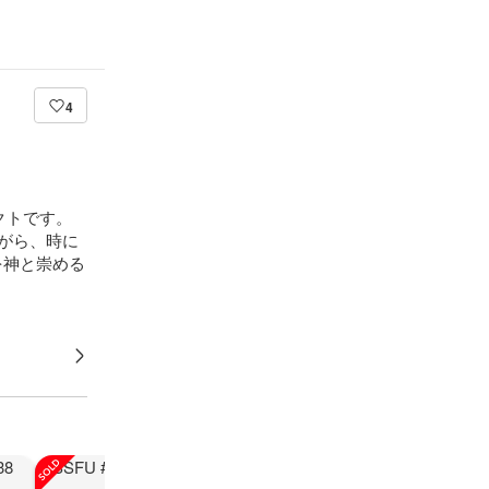
4
ェクトです。
がら、時に
を神と崇める