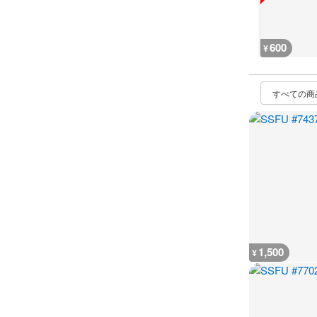
600
¥
1,500
¥