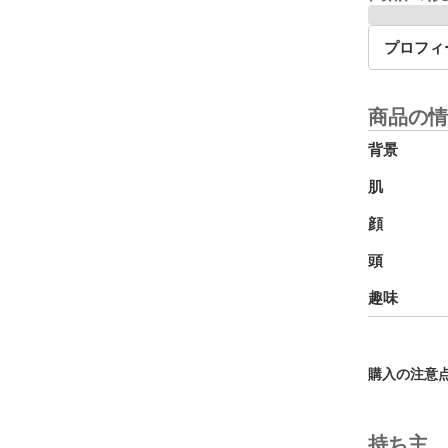
プロフィ
商品の情
背景
肌
顔
頭
趣味
購入の注意
持ち主