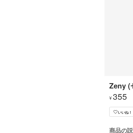
Zeny 
355
¥
いいね！
商品の説