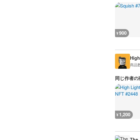
900
¥
High
商品
同じ作者の
1,200
¥
The 