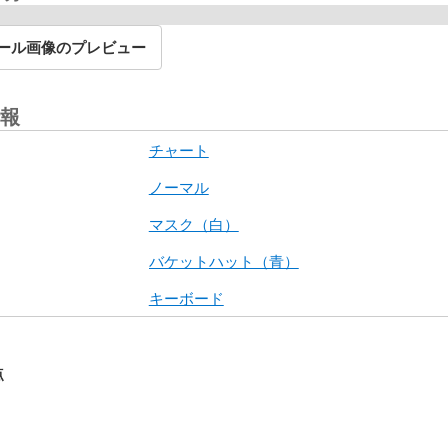
ール画像のプレビュー
報
チャート
ノーマル
マスク（白）
バケットハット（青）
キーボード
点