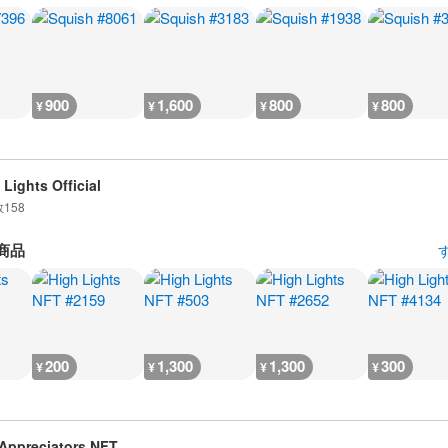
900
1,600
800
800
¥
¥
¥
¥
 Lights Official
数
158
商品
200
1,300
1,300
300
¥
¥
¥
¥
Appreciators NFT