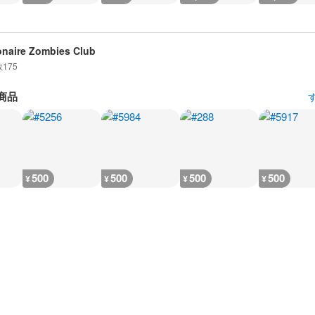
ionaire Zombies Club
数
175
商品
500
500
500
500
¥
¥
¥
¥