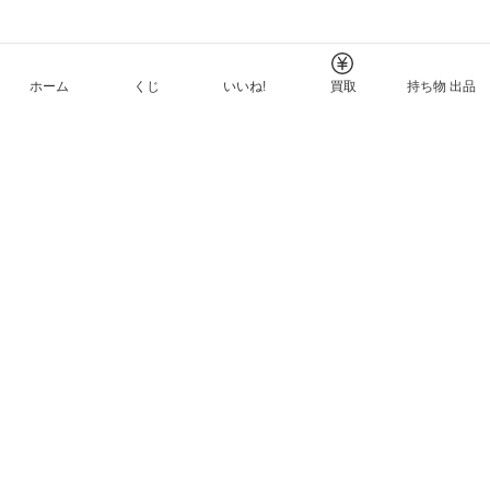
ホーム
くじ
いいね!
買取
持ち物 出品
メルカリNFTについて
ヘルプとガイド
プライバシーと利用規約
© Mercari, Inc.