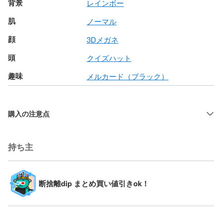
背景
レインボー
肌
ノーマル
顔
3Dメガネ
頭
クイズハット
趣味
メルカード（ブラック）
購入の注意点
持ち主
断捨離dip まとめ買い値引きok！