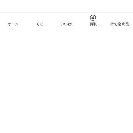
ホーム
くじ
いいね!
買取
持ち物 出品
メルカリNFTについて
ヘルプとガイド
プライバシーと利用規約
© Mercari, Inc.