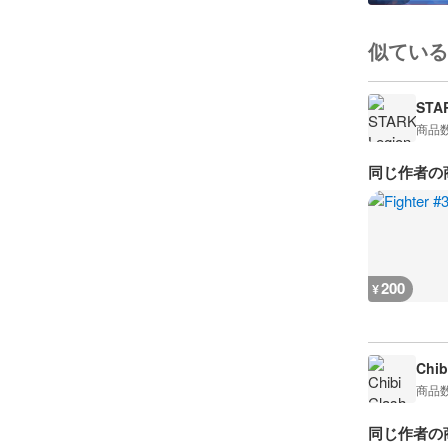
似ている
STA
商品
同じ作者の
200
¥
Chib
商品
同じ作者の