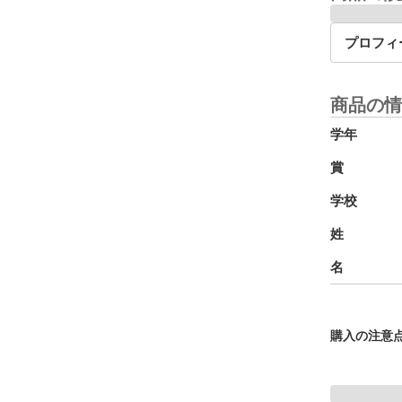
プロフィ
商品の情
学年
賞
学校
姓
名
購入の注意