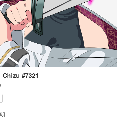
i Chizu #7321
0
明