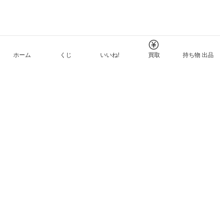
ホーム
くじ
いいね!
買取
持ち物 出品
メルカリNFTについて
ヘルプとガイド
プライバシーと利用規約