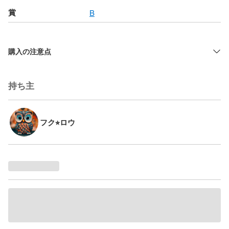
賞
B
購入の注意点
持ち主
フク⭐︎ロウ