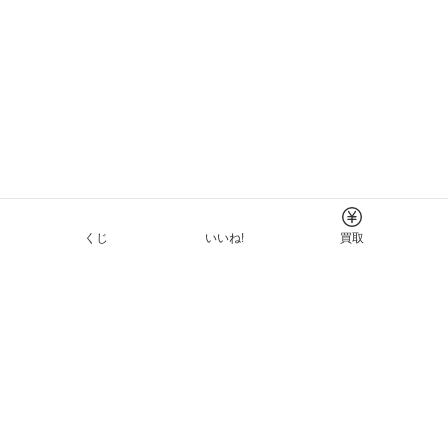
くじ
いいね!
買取
Tについて
イド