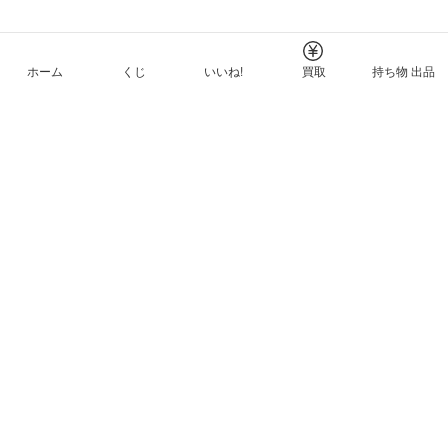
ホーム
くじ
いいね!
買取
持ち物 出品
メルカリNFTについて
ヘルプとガイド
プライバシーと利用規約
© Mercari, Inc.