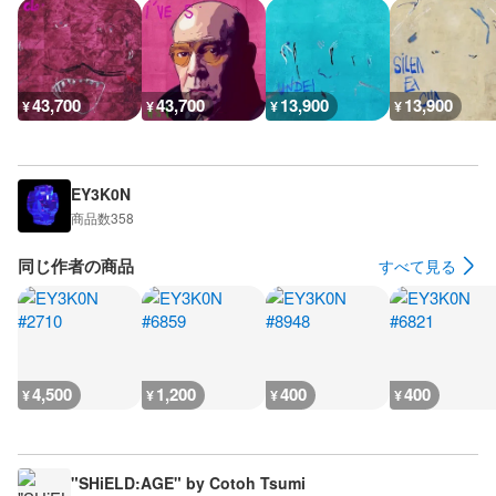
43,700
43,700
13,900
13,900
¥
¥
¥
¥
EY3K0N
商品数
358
同じ作者の商品
すべて見る
4,500
1,200
400
400
¥
¥
¥
¥
"SHiELD:AGE" by Cotoh Tsumi