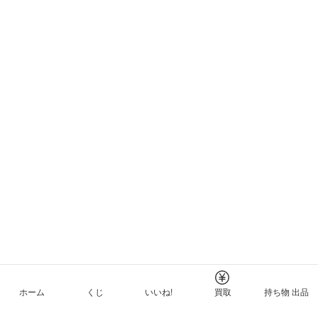
ホーム
くじ
いいね!
買取
持ち物 出品