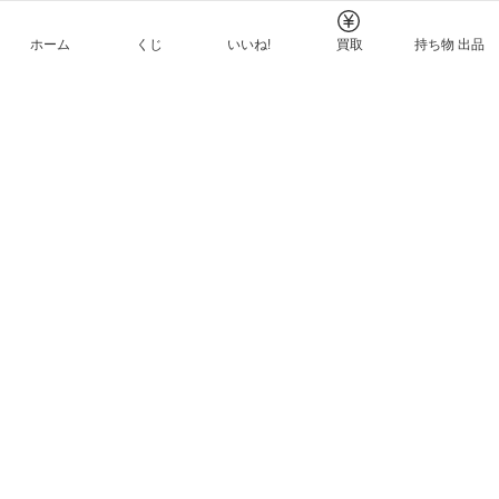
ホーム
くじ
いいね!
買取
持ち物 出品
メルカリNFTについて
ヘルプとガイド
プライバシーと利用規約
© Mercari, Inc.