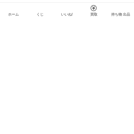
ホーム
くじ
いいね!
買取
持ち物 出品
メルカリNFTについて
ヘルプとガイド
プライバシーと利用規約
© Mercari, Inc.