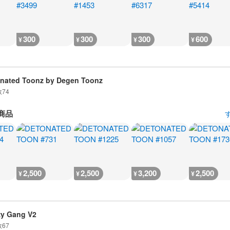
300
300
300
600
¥
¥
¥
¥
nated Toonz by Degen Toonz
数
74
商品
2,500
2,500
3,200
2,500
¥
¥
¥
¥
zy Gang V2
数
67