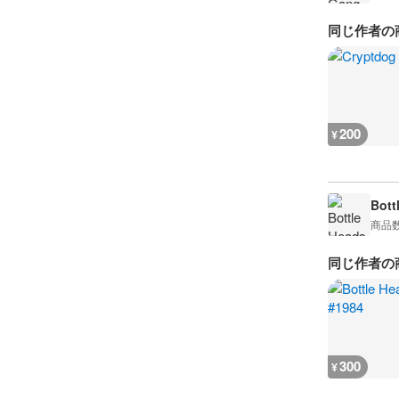
同じ作者の
200
¥
Bott
商品
同じ作者の
300
¥