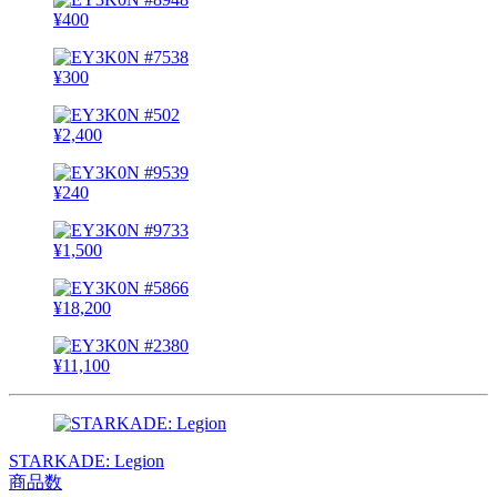
¥
400
¥
300
¥
2,400
¥
240
¥
1,500
¥
18,200
¥
11,100
STARKADE: Legion
商品数