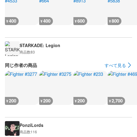
400
400
600
800
¥
¥
¥
¥
STARKADE: Legion
商品数
83
同じ作者の商品
すべて見る
200
200
200
2,700
¥
¥
¥
¥
PonziLords
商品数
116