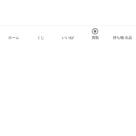
ホーム
くじ
いいね!
買取
持ち物 出品
メルカリNFTについて
ヘルプとガイド
プライバシーと利用規約