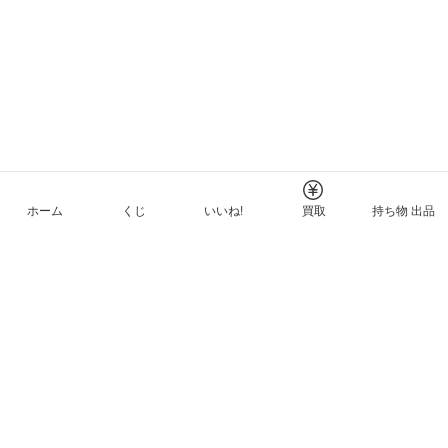
ホーム
くじ
いいね!
買取
持ち物 出品
メルカリNFTについて
ヘルプとガイド
プライバシーと利用規約