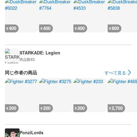
400
400
400
800
¥
¥
¥
¥
STARKADE: Legion
商品数
83
同じ作者の商品
すべて見る
200
200
200
2,700
¥
¥
¥
¥
PonziLords