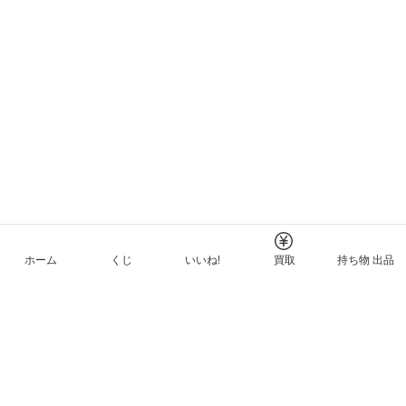
ホーム
くじ
いいね!
買取
持ち物 出品
メルカリNFTについて