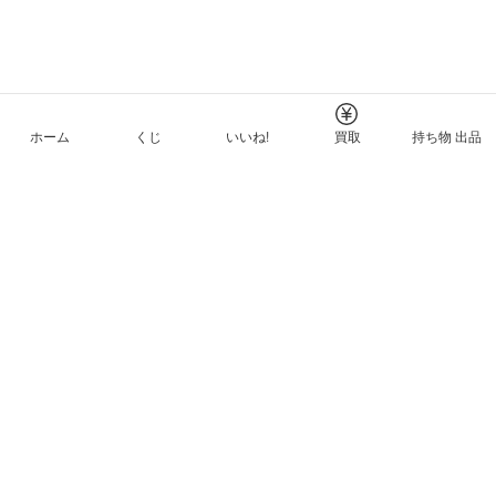
ホーム
くじ
いいね!
買取
持ち物 出品
メルカリNFTについて
ヘルプとガイド
プライバシーと利用規約