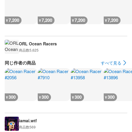
7,200
7,200
7,200
7,200
¥
¥
¥
¥
ORL Ocean Racers
商品数
5,625
同じ作者の商品
すべて見る
300
300
300
300
¥
¥
¥
¥
iamai.wtf
商品数
569