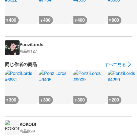
400
400
400
800
¥
¥
¥
¥
PonziLords
商品数
127
同じ作者の商品
すべて見る
300
300
300
200
¥
¥
¥
¥
KOKODI
商品数
99