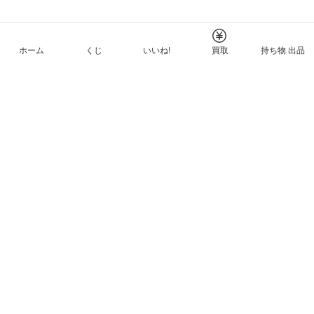
ホーム
くじ
いいね!
買取
持ち物 出品
メルカリNFTについて
ヘルプとガイド
プライバシーと利用規約
© Mercari, Inc.