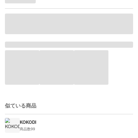
似ている商品
KOKODI
商品数
99