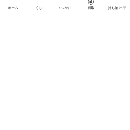
ホーム
くじ
いいね!
買取
持ち物 出品
メルカリNFTについて
ヘルプとガイド
プライバシーと利用規約
© Mercari, Inc.