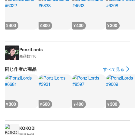
400
800
400
300
¥
¥
¥
¥
PonziLords
商品数
116
同じ作者の商品
すべて見る
300
600
400
300
¥
¥
¥
¥
KOKODI
商品数
95