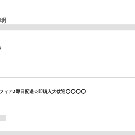
明
点
フィア♪即日配送☆即購入大歓迎⭕⭕⭕⭕