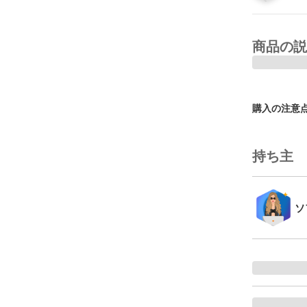
商品の説
購入の注意
持ち主
ソ