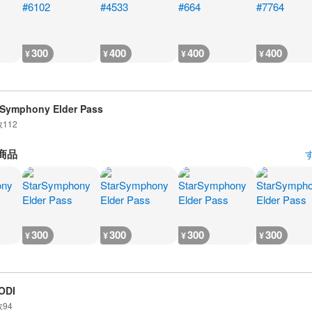
300
400
400
400
¥
¥
¥
¥
 Symphony Elder Pass
数
112
商品
300
300
300
300
¥
¥
¥
¥
ODI
数
94