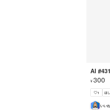
AI #43
300
¥
ほし
1
いいね