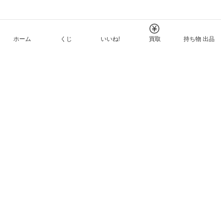
ホーム
くじ
いいね!
買取
持ち物 出品
メルカリNFTについて
ヘルプとガイド
プライバシーと利用規約
© Mercari, Inc.