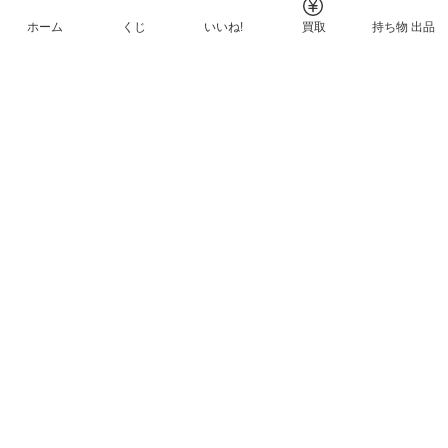
ホーム
くじ
いいね!
買取
持ち物 出品
メルカリNFTについて
ヘルプとガイド
プライバシーと利用規約
© Mercari, Inc.