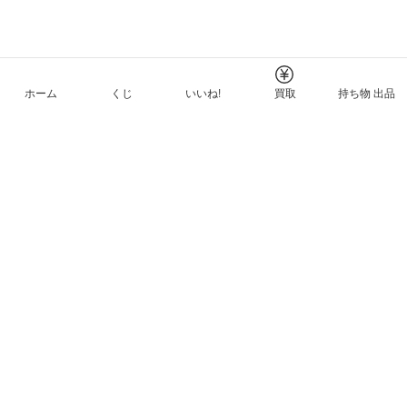
ホーム
くじ
いいね!
買取
持ち物 出品
メルカリNFTについて
ヘルプとガイド
プライバシーと利用規約
© Mercari, Inc.