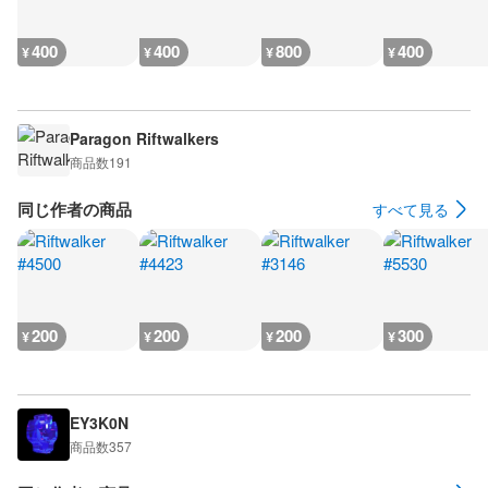
400
400
800
400
¥
¥
¥
¥
Paragon Riftwalkers
商品数
191
同じ作者の商品
すべて見る
200
200
200
300
¥
¥
¥
¥
EY3K0N
商品数
357